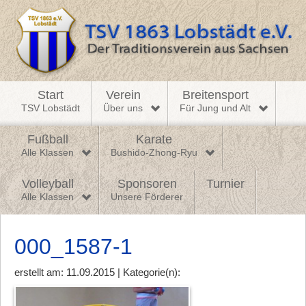
Start
Verein
Breitensport
TSV Lobstädt
Über uns
Für Jung und Alt
Fußball
Karate
Alle Klassen
Bushido-Zhong-Ryu
Volleyball
Sponsoren
Turnier
Alle Klassen
Unsere Förderer
000_1587-1
erstellt am: 11.09.2015 | Kategorie(n):