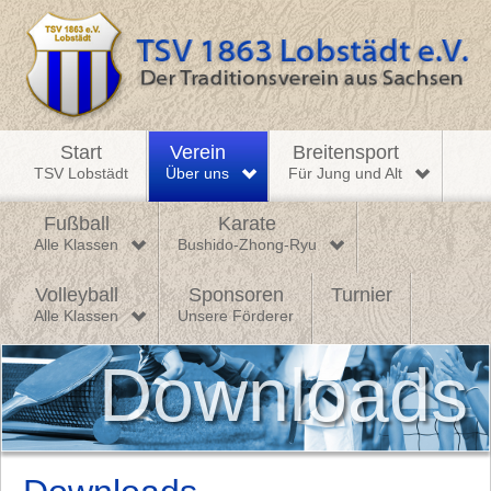
Start
Verein
Breitensport
TSV Lobstädt
Über uns
Für Jung und Alt
Fußball
Karate
Alle Klassen
Bushido-Zhong-Ryu
Volleyball
Sponsoren
Turnier
Alle Klassen
Unsere Förderer
Downloads