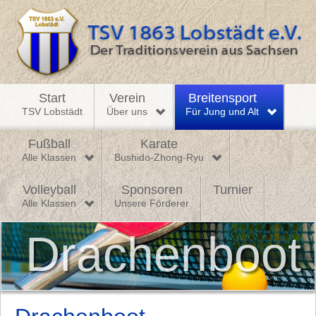
Start
Verein
Breitensport
TSV Lobstädt
Über uns
Für Jung und Alt
Fußball
Karate
Alle Klassen
Bushido-Zhong-Ryu
Volleyball
Sponsoren
Turnier
Alle Klassen
Unsere Förderer
Drachenboot