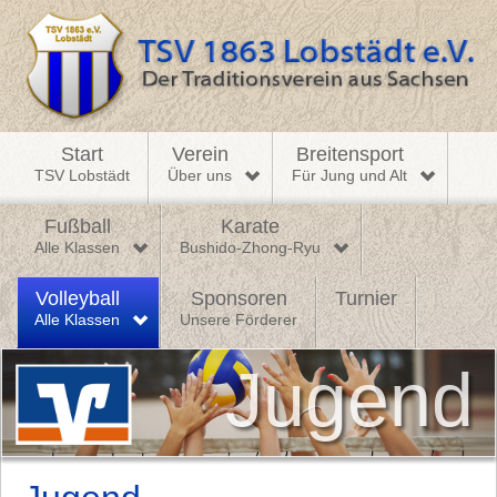
Start
Verein
Breitensport
TSV Lobstädt
Über uns
Für Jung und Alt
Fußball
Karate
Alle Klassen
Bushido-Zhong-Ryu
Volleyball
Sponsoren
Turnier
Alle Klassen
Unsere Förderer
Jugend