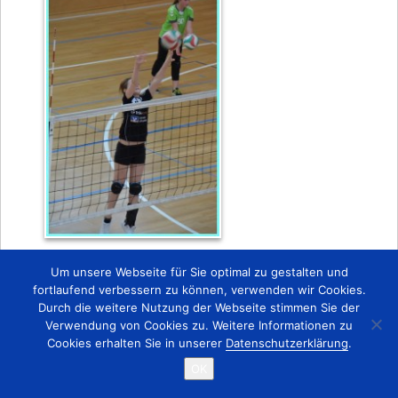
Zurück
Um unsere Webseite für Sie optimal zu gestalten und
fortlaufend verbessern zu können, verwenden wir Cookies.
Durch die weitere Nutzung der Webseite stimmen Sie der
Startseite
Kontakt
Impressum
Verwendung von Cookies zu. Weitere Informationen zu
Copyright © 2015 TSV 1863 Lobstädt e.V.
Cookies erhalten Sie in unserer
Datenschutzerklärung
.
OK