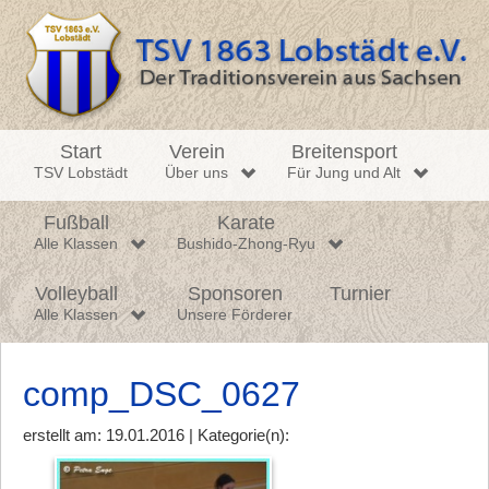
Start
Verein
Breitensport
TSV Lobstädt
Über uns
Für Jung und Alt
Fußball
Karate
Alle Klassen
Bushido-Zhong-Ryu
Volleyball
Sponsoren
Turnier
Alle Klassen
Unsere Förderer
comp_DSC_0627
erstellt am: 19.01.2016 | Kategorie(n):