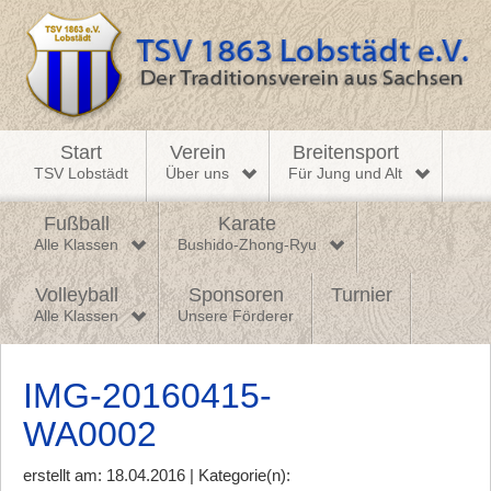
Start
Verein
Breitensport
TSV Lobstädt
Über uns
Für Jung und Alt
Fußball
Karate
Alle Klassen
Bushido-Zhong-Ryu
Volleyball
Sponsoren
Turnier
Alle Klassen
Unsere Förderer
IMG-20160415-
WA0002
erstellt am: 18.04.2016 | Kategorie(n):