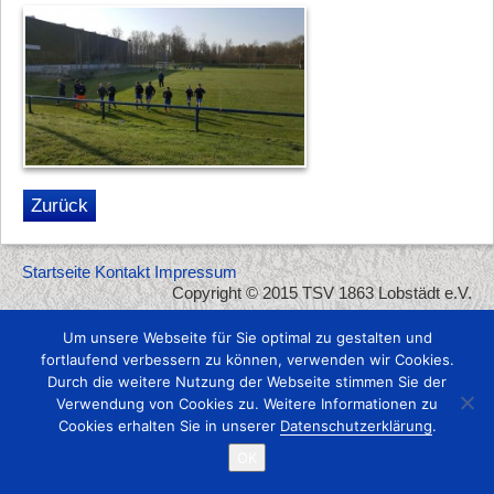
Zurück
Startseite
Kontakt
Impressum
Copyright © 2015 TSV 1863 Lobstädt e.V.
Um unsere Webseite für Sie optimal zu gestalten und
fortlaufend verbessern zu können, verwenden wir Cookies.
Durch die weitere Nutzung der Webseite stimmen Sie der
Verwendung von Cookies zu. Weitere Informationen zu
Cookies erhalten Sie in unserer
Datenschutzerklärung
.
OK