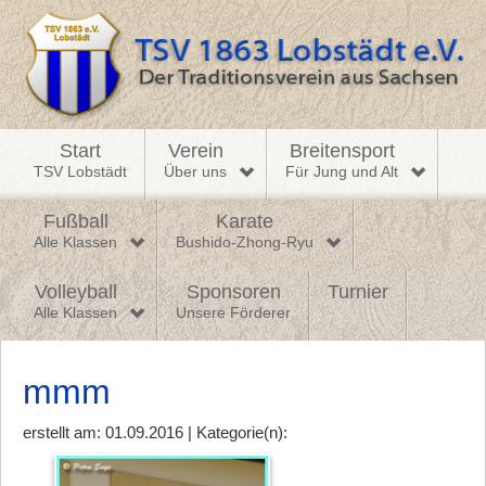
Start
Verein
Breitensport
TSV Lobstädt
Über uns
Für Jung und Alt
Fußball
Karate
Alle Klassen
Bushido-Zhong-Ryu
Volleyball
Sponsoren
Turnier
Alle Klassen
Unsere Förderer
mmm
erstellt am: 01.09.2016 | Kategorie(n):