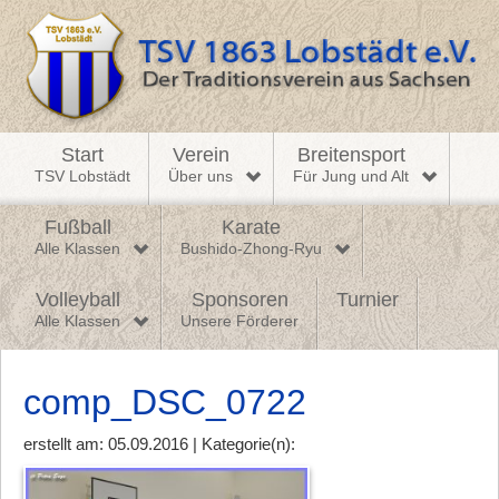
Start
Verein
Breitensport
TSV Lobstädt
Über uns
Für Jung und Alt
Fußball
Karate
Alle Klassen
Bushido-Zhong-Ryu
Volleyball
Sponsoren
Turnier
Alle Klassen
Unsere Förderer
comp_DSC_0722
erstellt am: 05.09.2016 | Kategorie(n):