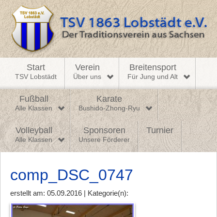
Start
Verein
Breitensport
TSV Lobstädt
Über uns
Für Jung und Alt
Fußball
Karate
Alle Klassen
Bushido-Zhong-Ryu
Volleyball
Sponsoren
Turnier
Alle Klassen
Unsere Förderer
comp_DSC_0747
erstellt am: 05.09.2016 | Kategorie(n):