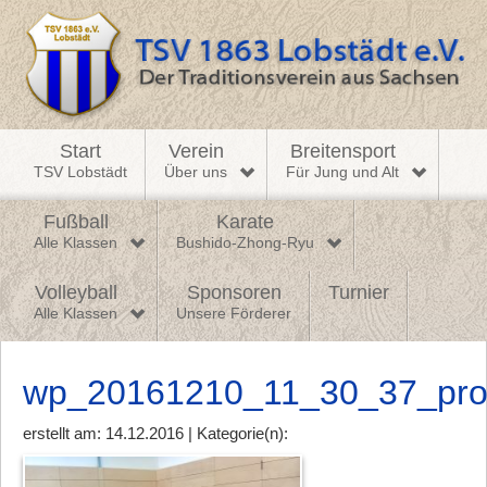
Start
Verein
Breitensport
TSV Lobstädt
Über uns
Für Jung und Alt
Fußball
Karate
Alle Klassen
Bushido-Zhong-Ryu
Volleyball
Sponsoren
Turnier
Alle Klassen
Unsere Förderer
wp_20161210_11_30_37_pr
erstellt am: 14.12.2016 | Kategorie(n):