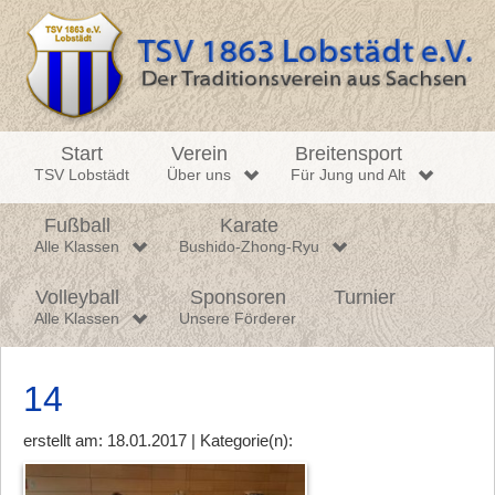
Start
Verein
Breitensport
TSV Lobstädt
Über uns
Für Jung und Alt
Fußball
Karate
Alle Klassen
Bushido-Zhong-Ryu
Volleyball
Sponsoren
Turnier
Alle Klassen
Unsere Förderer
14
erstellt am: 18.01.2017 | Kategorie(n):