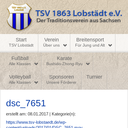
Start
Verein
Breitensport
TSV Lobstädt
Über uns
Für Jung und Alt
Fußball
Karate
Alle Klassen
Bushido-Zhong-Ryu
Volleyball
Sponsoren
Turnier
Alle Klassen
Unsere Förderer
dsc_7651
erstellt am: 08.01.2017 | Kategorie(n):
https://www.tsv-lobstaedt.de/wp-
content/uploads/2017/01/DSC_7651.mov