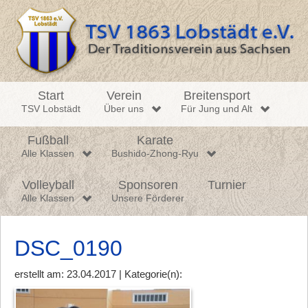
Start
Verein
Breitensport
TSV Lobstädt
Über uns
Für Jung und Alt
Fußball
Karate
Alle Klassen
Bushido-Zhong-Ryu
Volleyball
Sponsoren
Turnier
Alle Klassen
Unsere Förderer
DSC_0190
erstellt am: 23.04.2017 | Kategorie(n):