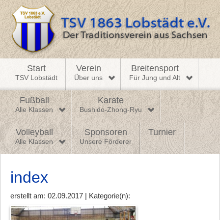
Start
Verein
Breitensport
TSV Lobstädt
Über uns
Für Jung und Alt
Fußball
Karate
Alle Klassen
Bushido-Zhong-Ryu
Volleyball
Sponsoren
Turnier
Alle Klassen
Unsere Förderer
index
erstellt am: 02.09.2017 | Kategorie(n):