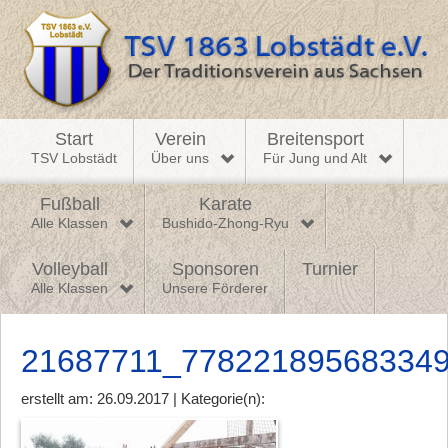
Start
Verein
Breitensport
TSV Lobstädt
Über uns
Für Jung und Alt
Fußball
Karate
Alle Klassen
Bushido-Zhong-Ryu
Volleyball
Sponsoren
Turnier
Alle Klassen
Unsere Förderer
21687711_77822189568334
erstellt am: 26.09.2017 | Kategorie(n):