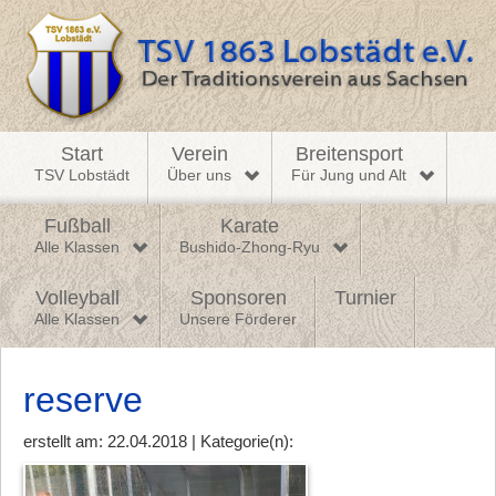
Start
Verein
Breitensport
TSV Lobstädt
Über uns
Für Jung und Alt
Fußball
Karate
Alle Klassen
Bushido-Zhong-Ryu
Volleyball
Sponsoren
Turnier
Alle Klassen
Unsere Förderer
reserve
erstellt am: 22.04.2018 | Kategorie(n):