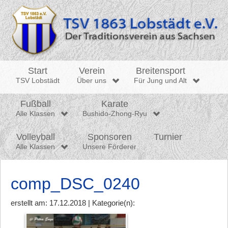
Start
Verein
Breitensport
TSV Lobstädt
Über uns
Für Jung und Alt
Fußball
Karate
Alle Klassen
Bushido-Zhong-Ryu
Volleyball
Sponsoren
Turnier
Alle Klassen
Unsere Förderer
comp_DSC_0240
erstellt am: 17.12.2018 | Kategorie(n):