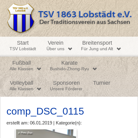
Start
Verein
Breitensport
TSV Lobstädt
Über uns
Für Jung und Alt
Fußball
Karate
Alle Klassen
Bushido-Zhong-Ryu
Volleyball
Sponsoren
Turnier
Alle Klassen
Unsere Förderer
comp_DSC_0115
erstellt am: 06.01.2019 | Kategorie(n):