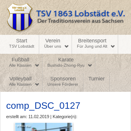
Start
Verein
Breitensport
TSV Lobstädt
Über uns
Für Jung und Alt
Fußball
Karate
Alle Klassen
Bushido-Zhong-Ryu
Volleyball
Sponsoren
Turnier
Alle Klassen
Unsere Förderer
comp_DSC_0127
erstellt am: 11.02.2019 | Kategorie(n):