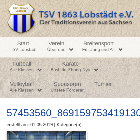
Start
Verein
Breitensport
TSV Lobstädt
Über uns
Für Jung und Alt
Fußball
Karate
Alle Klassen
Bushido-Zhong-Ryu
Volleyball
Sponsoren
Turnier
Alle Klassen
Unsere Förderer
57453560_86915975341913
erstellt am: 01.05.2019 | Kategorie(n):