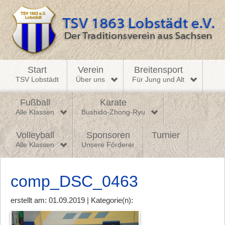
Start
Verein
Breitensport
TSV Lobstädt
Über uns
Für Jung und Alt
Fußball
Karate
Alle Klassen
Bushido-Zhong-Ryu
Volleyball
Sponsoren
Turnier
Alle Klassen
Unsere Förderer
comp_DSC_0463
erstellt am: 01.09.2019 | Kategorie(n):