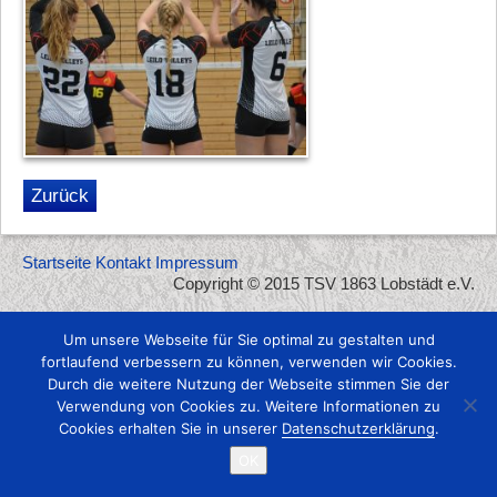
Zurück
Startseite
Kontakt
Impressum
Copyright © 2015 TSV 1863 Lobstädt e.V.
Um unsere Webseite für Sie optimal zu gestalten und
fortlaufend verbessern zu können, verwenden wir Cookies.
Durch die weitere Nutzung der Webseite stimmen Sie der
Verwendung von Cookies zu. Weitere Informationen zu
Cookies erhalten Sie in unserer
Datenschutzerklärung
.
OK