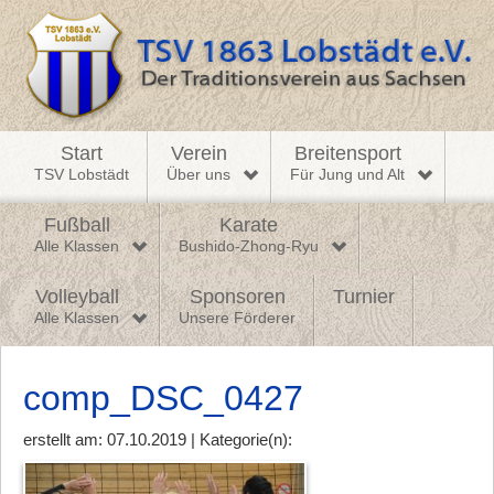
Start
Verein
Breitensport
TSV Lobstädt
Über uns
Für Jung und Alt
Fußball
Karate
Alle Klassen
Bushido-Zhong-Ryu
Volleyball
Sponsoren
Turnier
Alle Klassen
Unsere Förderer
comp_DSC_0427
erstellt am: 07.10.2019 | Kategorie(n):