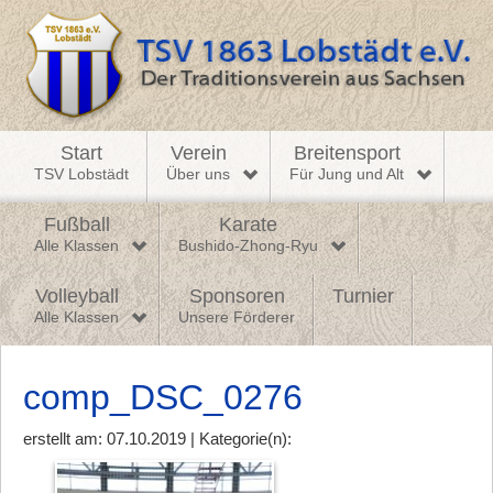
Start
Verein
Breitensport
TSV Lobstädt
Über uns
Für Jung und Alt
Fußball
Karate
Alle Klassen
Bushido-Zhong-Ryu
Volleyball
Sponsoren
Turnier
Alle Klassen
Unsere Förderer
comp_DSC_0276
erstellt am: 07.10.2019 | Kategorie(n):