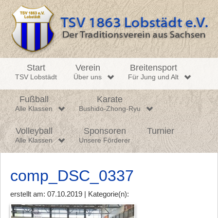
Start
Verein
Breitensport
TSV Lobstädt
Über uns
Für Jung und Alt
Fußball
Karate
Alle Klassen
Bushido-Zhong-Ryu
Volleyball
Sponsoren
Turnier
Alle Klassen
Unsere Förderer
comp_DSC_0337
erstellt am: 07.10.2019 | Kategorie(n):