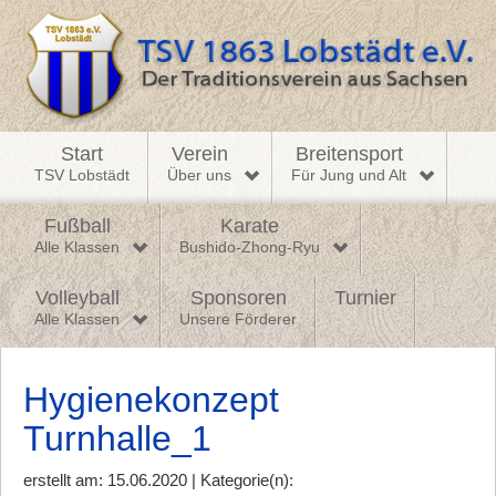
Start
Verein
Breitensport
TSV Lobstädt
Über uns
Für Jung und Alt
Fußball
Karate
Alle Klassen
Bushido-Zhong-Ryu
Volleyball
Sponsoren
Turnier
Alle Klassen
Unsere Förderer
Hygienekonzept
Turnhalle_1
erstellt am: 15.06.2020 | Kategorie(n):