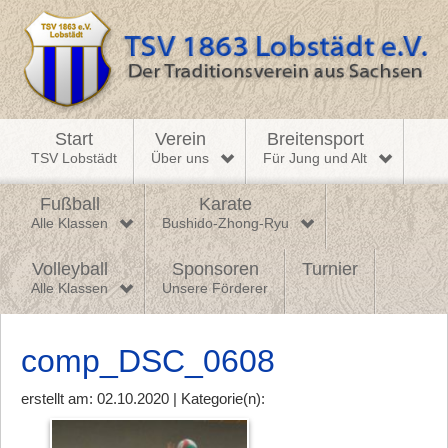
Start
Verein
Breitensport
TSV Lobstädt
Über uns
Für Jung und Alt
Fußball
Karate
Alle Klassen
Bushido-Zhong-Ryu
Volleyball
Sponsoren
Turnier
Alle Klassen
Unsere Förderer
comp_DSC_0608
erstellt am: 02.10.2020 | Kategorie(n):