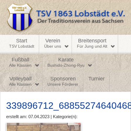
Start
Verein
Breitensport
TSV Lobstädt
Über uns
Für Jung und Alt
Fußball
Karate
Alle Klassen
Bushido-Zhong-Ryu
Volleyball
Sponsoren
Turnier
Alle Klassen
Unsere Förderer
339896712_6885527464046
erstellt am: 07.04.2023 | Kategorie(n):