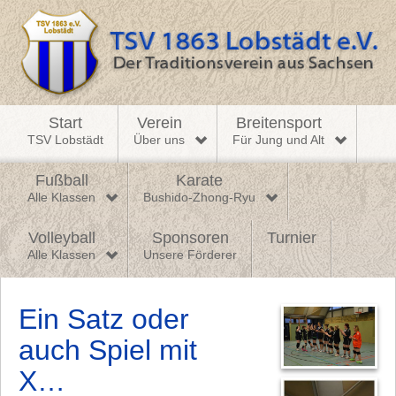
Start
Verein
Breitensport
TSV Lobstädt
Über uns
Für Jung und Alt
Fußball
Karate
Alle Klassen
Bushido-Zhong-Ryu
Volleyball
Sponsoren
Turnier
Alle Klassen
Unsere Förderer
Ein Satz oder
auch Spiel mit
X…