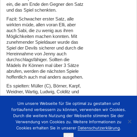
ein, die am Ende den Gegner den Satz
und das Spiel schenkten.
Fazit: Schwacher erster Satz, alle
wirkten müde, allen voran Elli, aber
auch Sabi, die zu wenig aus ihren
Möglichkeiten machen konnten. Mit
zunehmender Spieldauer wurde das
Spiel der Devils sicherer und durch die
Hereinnahme von Jenny auch
durchschlagsfähiger. Sollten die
Mädels ihr Können mal über 3 Sätze
abrufen, werden die nächsten Spiele
hoffentlich auch mal anders ausgehen.
Es spielten: Müller (C), Börner, Karpf,
Weidner, Wartig, Ludwig, Colditz und
Gorzize (L)
Um unsere Webseite für Sie optimal zu gestalten und
(Steffen Grosser, 06.03.2015)
fortlaufend verbessern zu können, verwenden wir Cookies.
Durch die weitere Nutzung der Webseite stimmen Sie der
Zurück
Verwendung von Cookies zu. Weitere Informationen zu
Cookies erhalten Sie in unserer
Datenschutzerklärung
.
OK