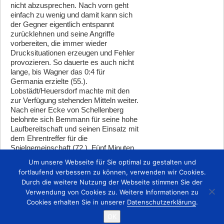
nicht abzusprechen. Nach vorn geht
einfach zu wenig und damit kann sich
der Gegner eigentlich entspannt
zurücklehnen und seine Angriffe
vorbereiten, die immer wieder
Drucksituationen erzeugen und Fehler
provozieren. So dauerte es auch nicht
lange, bis Wagner das 0:4 für
Germania erzielte (55.).
Lobstädt/Heuersdorf machte mit den
zur Verfügung stehenden Mitteln weiter.
Nach einer Ecke von Schellenberg
belohnte sich Bemmann für seine hohe
Laufbereitschaft und seinen Einsatz mit
dem Ehrentreffer für die
Spielgemeinschaft (72.). Fünf Minuten
vor Schluss stellte Börner den alten
Um unsere Webseite für Sie optimal zu gestalten und
Abstand wieder her.
fortlaufend verbessern zu können, verwenden wir Cookies.
Durch die weitere Nutzung der Webseite stimmen Sie der
Zurück
Verwendung von Cookies zu. Weitere Informationen zu
Cookies erhalten Sie in unserer
Datenschutzerklärung
.
OK
Startseite
Kontakt
Impressum