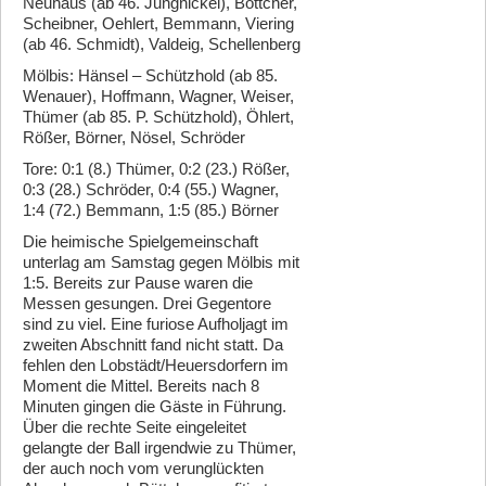
Neuhaus (ab 46. Jungnickel), Böttcher,
Scheibner, Oehlert, Bemmann, Viering
(ab 46. Schmidt), Valdeig, Schellenberg
Mölbis: Hänsel – Schützhold (ab 85.
Wenauer), Hoffmann, Wagner, Weiser,
Thümer (ab 85. P. Schützhold), Öhlert,
Rößer, Börner, Nösel, Schröder
Tore: 0:1 (8.) Thümer, 0:2 (23.) Rößer,
0:3 (28.) Schröder, 0:4 (55.) Wagner,
1:4 (72.) Bemmann, 1:5 (85.) Börner
Die heimische Spielgemeinschaft
unterlag am Samstag gegen Mölbis mit
1:5. Bereits zur Pause waren die
Messen gesungen. Drei Gegentore
sind zu viel. Eine furiose Aufholjagt im
zweiten Abschnitt fand nicht statt. Da
fehlen den Lobstädt/Heuersdorfern im
Moment die Mittel. Bereits nach 8
Minuten gingen die Gäste in Führung.
Über die rechte Seite eingeleitet
gelangte der Ball irgendwie zu Thümer,
der auch noch vom verunglückten