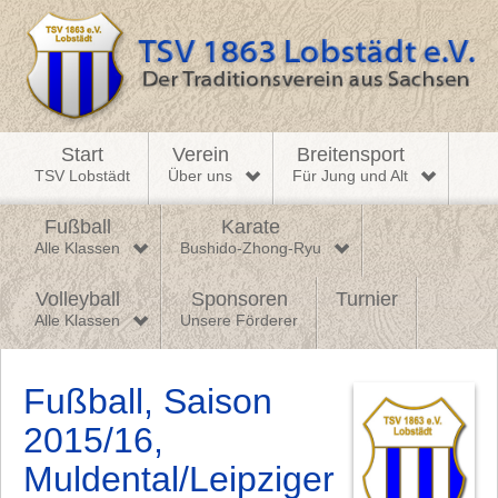
Start
Verein
Breitensport
TSV Lobstädt
Über uns
Für Jung und Alt
Fußball
Karate
Alle Klassen
Bushido-Zhong-Ryu
Volleyball
Sponsoren
Turnier
Alle Klassen
Unsere Förderer
Fußball, Saison
2015/16,
Muldental/Leipziger