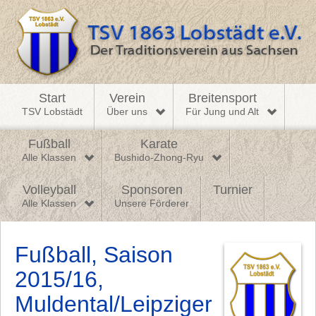
Start
Verein
Breitensport
TSV Lobstädt
Über uns
Für Jung und Alt
Fußball
Karate
Alle Klassen
Bushido-Zhong-Ryu
Volleyball
Sponsoren
Turnier
Alle Klassen
Unsere Förderer
Fußball, Saison
2015/16,
Muldental/Leipziger