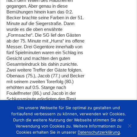
nach dem Willen des Hausherren
gegangen. Aber genau in diese
Bemühungen hinein kam das 0:2.
Becker brachte seine Farben in der 51.
Minute auf die Siegerstraße. Dann
wurde es die oben erwähnte
„Formsache“. Die SG lief den Gästen
ab der 75. Minute mit „Hurra“ ins offene
Messer. Drei Gegentore innerhalb von
fünf Spielminuten waren ein Schlag ins
Gesicht und machten den guten
Gesamteindruck bis dahin zunichte.
Zwei weitere Treffer der Gäste folgten.
Obenaus (75.), Jacob (77.) und Becker
mit seinem zweiten Torerfolg (80.)
erhöhten auf 0:5. Stange nach
Foulelfmeter (86.) und Jacob in der
Schlussminute erledigten den Rest
ebenfalls mit ihrem persönlichen
Um unsere Webseite für Sie optimal zu gestalten und
Doppelpack.
fortlaufend verbessern zu können, verwenden wir Cookies.
Durch die weitere Nutzung der Webseite stimmen Sie der
Zurück
Verwendung von Cookies zu. Weitere Informationen zu
Cookies erhalten Sie in unserer
Datenschutzerklärung
.