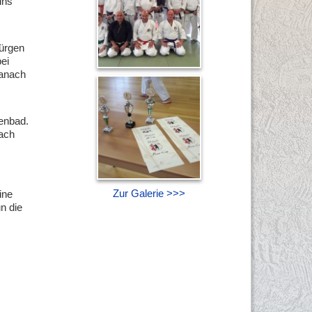
ins
Jürgen
ei
Danach
lenbad.
nach
Zur Galerie >>>
ine
n die