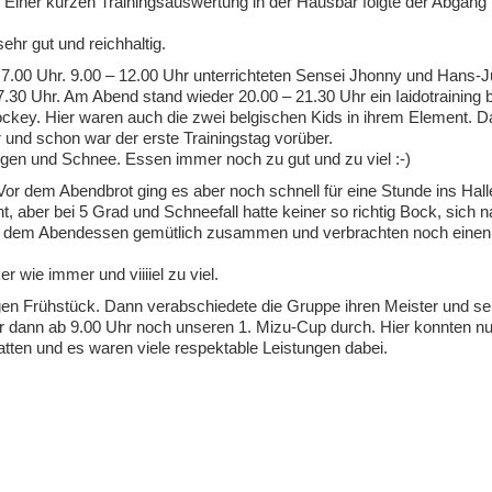
 Einer kurzen Trainingsauswertung in der Hausbar folgte der Abgang 
hr gut und reichhaltig.
.00 Uhr. 9.00 – 12.00 Uhr unterrichteten Sensei Jhonny und Hans-
30 Uhr. Am Abend stand wieder 20.00 – 21.30 Uhr ein Iaidotraining b
hockey. Hier waren auch die zwei belgischen Kids in ihrem Element. 
 und schon war der erste Trainingstag vorüber.
en und Schnee. Essen immer noch zu gut und zu viel :-)
 Vor dem Abendbrot ging es aber noch schnell für eine Stunde ins Hal
t, aber bei 5 Grad und Schneefall hatte keiner so richtig Bock, sich 
ach dem Abendessen gemütlich zusammen und verbrachten noch einen
 wie immer und viiiiel zu viel.
gen Frühstück. Dann verabschiedete die Gruppe ihren Meister und se
ir dann ab 9.00 Uhr noch unseren 1. Mizu-Cup durch. Hier konnten nu
tten und es waren viele respektable Leistungen dabei.