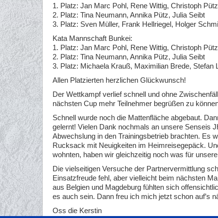
1. Platz: Jan Marc Pohl, Rene Wittig, Christoph Pütz
2. Platz: Tina Neumann, Annika Pütz, Julia Seibt
3. Platz: Sven Müller, Frank Hellriegel, Holger Schm
Kata Mannschaft Bunkei:
1. Platz: Jan Marc Pohl, Rene Wittig, Christoph Pütz
2. Platz: Tina Neumann, Annika Pütz, Julia Seibt
3. Platz: Michaela Krauß, Maximilian Brede, Stefan
Allen Platzierten herzlichen Glückwunsch!
Der Wettkampf verlief schnell und ohne Zwischenfälle
nächsten Cup mehr Teilnehmer begrüßen zu können. De
Schnell wurde noch die Mattenfläche abgebaut. Dann 
gelernt! Vielen Dank nochmals an unsere Senseis Jh
Abwechslung in den Trainingsbetrieb brachten. Es war
Rucksack mit Neuigkeiten im Heimreisegepäck. Und
wohnten, haben wir gleichzeitig noch was für unsere
Die vielseitigen Versuche der Partnervermittlung s
Einsatzfreude fehl, aber vielleicht beim nächsten M
aus Belgien und Magdeburg fühlten sich offensichtlic
es auch sein. Dann freu ich mich jetzt schon auf’s n
Oss die Kerstin