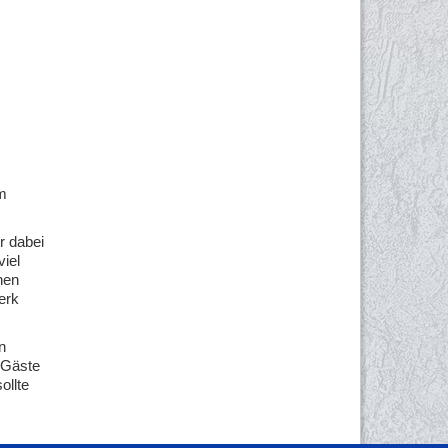
im
r dabei
iel
nen
erk
n
e Gäste
ollte