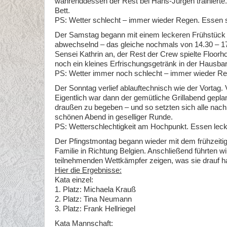
währenddessen der Rest bei Hans-Jürgen trainierte.
Bett.
PS: Wetter schlecht – immer wieder Regen. Essen se
Der Samstag begann mit einem leckeren Frühstück 7
abwechselnd – das gleiche nochmals von 14.30 – 17.
Sensei Kathrin an, der Rest der Crew spielte Floor
noch ein kleines Erfrischungsgetränk in der Hausbar
PS: Wetter immer noch schlecht – immer wieder Reg
Der Sonntag verlief ablauftechnisch wie der Vortag.
Eigentlich war dann der gemütliche Grillabend geplan
draußen zu begeben – und so setzten sich alle n
schönen Abend in geselliger Runde.
PS: Wetterschlechtigkeit am Hochpunkt. Essen lecker
Der Pfingstmontag begann wieder mit dem frühzeiti
Familie in Richtung Belgien. Anschließend führten w
teilnehmenden Wettkämpfer zeigen, was sie drauf ha
Hier die Ergebnisse:
Kata einzel:
1. Platz: Michaela Krauß
2. Platz: Tina Neumann
3. Platz: Frank Hellriegel
Kata Mannschaft: