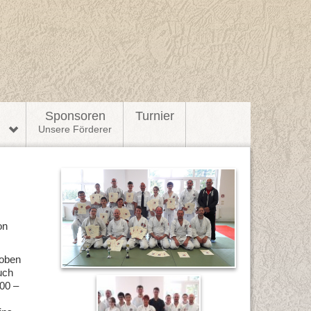
l
Sponsoren
Turnier
n
Unsere Förderer
on
 oben
uch
00 –