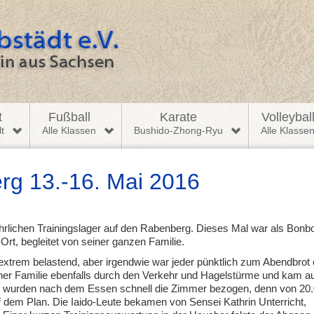
t
Fußball
Karate
Volleybal
t
Alle Klassen
Bushido-Zhong-Ryu
Alle Klasse
rg 13.-16. Mai 2016
ährlichen Trainingslager auf den Rabenberg. Dieses Mal war als Bonb
rt, begleitet von seiner ganzen Familie.
extrem belastend, aber irgendwie war jeder pünktlich zum Abendbrot
ner Familie ebenfalls durch den Verkehr und Hagelstürme und kam a
o wurden nach dem Essen schnell die Zimmer bezogen, denn von 20.
f dem Plan. Die Iaido-Leute bekamen von Sensei Kathrin Unterricht,