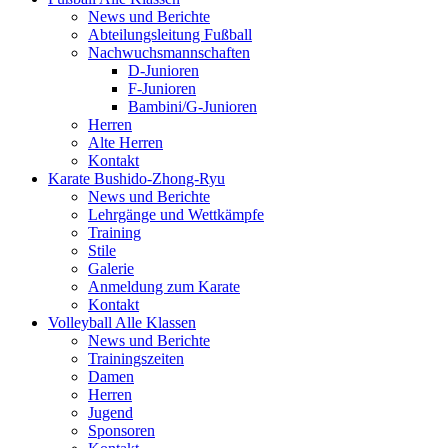
News und Berichte
Abteilungsleitung Fußball
Nachwuchsmannschaften
D-Junioren
F-Junioren
Bambini/G-Junioren
Herren
Alte Herren
Kontakt
Karate
Bushido-Zhong-Ryu
News und Berichte
Lehrgänge und Wettkämpfe
Training
Stile
Galerie
Anmeldung zum Karate
Kontakt
Volleyball
Alle Klassen
News und Berichte
Trainingszeiten
Damen
Herren
Jugend
Sponsoren