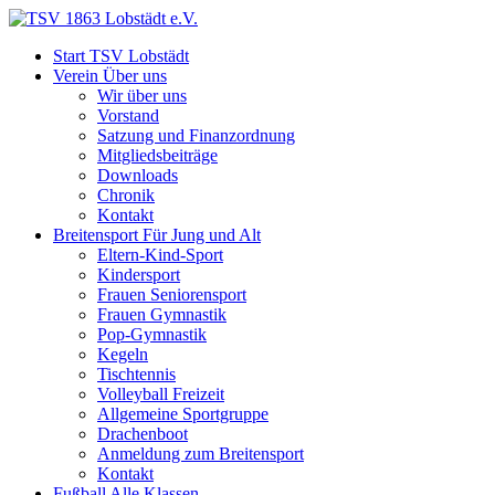
Start
TSV Lobstädt
Verein
Über uns
Wir über uns
Vorstand
Satzung und Finanzordnung
Mitgliedsbeiträge
Downloads
Chronik
Kontakt
Breitensport
Für Jung und Alt
Eltern-Kind-Sport
Kindersport
Frauen Seniorensport
Frauen Gymnastik
Pop-Gymnastik
Kegeln
Tischtennis
Volleyball Freizeit
Allgemeine Sportgruppe
Drachenboot
Anmeldung zum Breitensport
Kontakt
Fußball
Alle Klassen