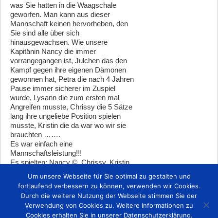
was Sie hatten in die Waagschale
geworfen. Man kann aus dieser
Mannschaft keinen hervorheben, den
Sie sind alle über sich
hinausgewachsen. Wie unsere
Kapitänin Nancy die immer
vorrangegangen ist, Julchen das den
Kampf gegen ihre eigenen Dämonen
gewonnen hat, Petra die nach 4 Jahren
Pause immer sicherer im Zuspiel
wurde, Lysann die zum ersten mal
Angreifen musste, Chrissy die 5 Sätze
lang ihre ungeliebe Position spielen
musste, Kristin die da war wo wir sie
brauchten …….
Es war einfach eine
Mannschaftsleistung!!!
Es spielten: Nancy ©, Chrissy, Kristin,
Claudia, Lysann, Julia (L), Petra, Trixy,
Um unsere Webseite für Sie optimal zu gestalten und
Vanessa, Amelie und Roxy
fortlaufend verbessern zu können, verwenden wir Cookies.
Durch die weitere Nutzung der Webseite stimmen Sie der
Zurück
Verwendung von Cookies zu. Weitere Informationen zu
Cookies erhalten Sie in unserer
Datenschutzerklärung
.