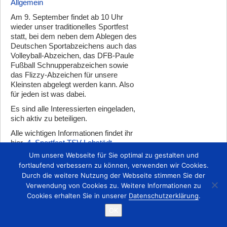
Allgemein
Am 9. September findet ab 10 Uhr
wieder unser traditionelles Sportfest
statt, bei dem neben dem Ablegen des
Deutschen Sportabzeichens auch das
Volleyball-Abzeichen, das DFB-Paule
Fußball Schnupperabzeichen sowie
das Flizzy-Abzeichen für unsere
Kleinsten abgelegt werden kann. Also
für jeden ist was dabei.
Es sind alle Interessierten eingeladen,
sich aktiv zu beteiligen.
Alle wichtigen Informationen findet ihr
hier
4. Sportfest TSV Lobstädt
Um unsere Webseite für Sie optimal zu gestalten und
fortlaufend verbessern zu können, verwenden wir Cookies.
Durch die weitere Nutzung der Webseite stimmen Sie der
Zurück
Verwendung von Cookies zu. Weitere Informationen zu
Cookies erhalten Sie in unserer
Datenschutzerklärung
.
Startseite
Kontakt
Impressum
OK
Copyright © 2015 TSV 1863 Lobstädt e.V.