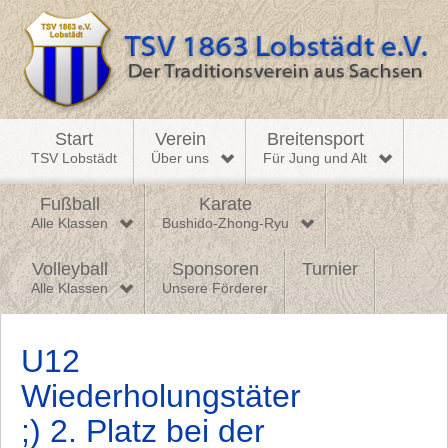
Start
Verein
Breitensport
TSV Lobstädt
Über uns
Für Jung und Alt
Fußball
Karate
Alle Klassen
Bushido-Zhong-Ryu
Volleyball
Sponsoren
Turnier
Alle Klassen
Unsere Förderer
U12
Wiederholungstäter
;) 2. Platz bei der