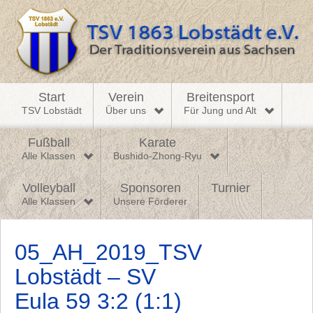
Start
Verein
Breitensport
TSV Lobstädt
Über uns
Für Jung und Alt
Fußball
Karate
Alle Klassen
Bushido-Zhong-Ryu
Volleyball
Sponsoren
Turnier
Alle Klassen
Unsere Förderer
05_AH_2019_TSV
Lobstädt – SV
Eula 59 3:2 (1:1)