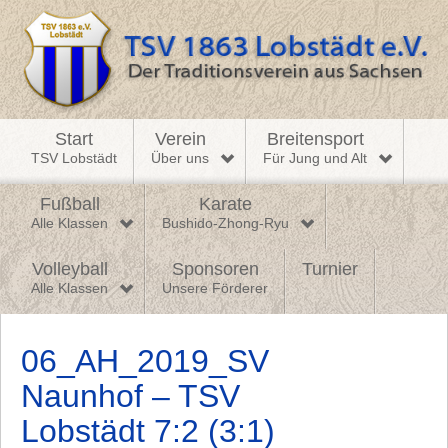
Start
Verein
Breitensport
TSV Lobstädt
Über uns
Für Jung und Alt
Fußball
Karate
Alle Klassen
Bushido-Zhong-Ryu
Volleyball
Sponsoren
Turnier
Alle Klassen
Unsere Förderer
06_AH_2019_SV
Naunhof – TSV
Lobstädt 7:2 (3:1)