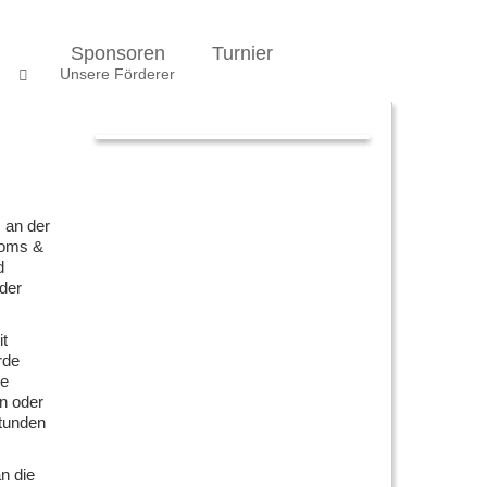
l
Sponsoren
Turnier
n
Unsere Förderer
 an der
Doms &
d
der
it
rde
de
n oder
Stunden
n die