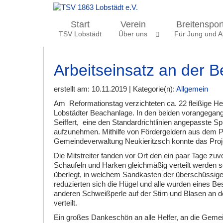
Start
Verein
Breitenspor
TSV Lobstädt
Über uns
Für Jung und Al
Arbeitseinsatz an der 
erstellt am: 10.11.2019 | Kategorie(n):
Allgemein
Am Reformationstag verzichteten ca. 22 fleißige Hel
Lobstädter Beachanlage. In den beiden vorangegan
Seiffert, eine den Standardrichtlinien angepasste S
aufzunehmen. Mithilfe von Fördergeldern aus dem P
Gemeindeverwaltung Neukieritzsch konnte das Pro
Die Mitstreiter fanden vor Ort den ein paar Tage zu
Schaufeln und Harken gleichmäßig verteilt werden so
überlegt, in welchem Sandkasten der überschüssige
reduzierten sich die Hügel und alle wurden eines B
anderen Schweißperle auf der Stirn und Blasen an d
verteilt.
Ein großes Dankeschön an alle Helfer, an die Geme