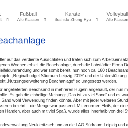
t
Fußball
Karate
Volleybal
t
Alle Klassen
Bushido-Zhong-Ryu
Alle Klasse
Beachanlage
fer auf das verdiente Ausschlafen und trafen sich zum Arbeitseinsatz
genen Wochen erhielt die Beachanlage, durch die Lobstädter Firma 
pielfeldumrandung und war somit bereit, nun noch ca. 180 t Beachsan
rojekt „Reginalbudget Südraum Leipzig 2019“ und der Unterstützung 
jekt „Nutzungserweiterung Beachanlage“ so umgesetzt werden.
vor angelieferten Beachsand in mehreren Hügeln angehäuft, der nun m
llte. Es gab die einhellige Meinung: „Das ist zu viel Sand“ und es wu
 Sand wohl Verwendung finden könnte. Aber mit jeder weiteren Stun
esseren belehrt – die Menge war passend. Mit enormen Fleiß, der eine
en Händen, aber auch mit viel Spaß, wurde alles innerhalb von drei 
indeverwaltung Neukieritzsch und an die LAG Südraum Leipzig und a