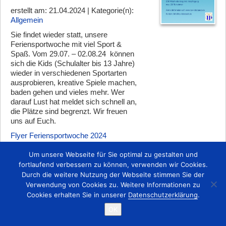
erstellt am: 21.04.2024 | Kategorie(n):
Allgemein
Sie findet wieder statt, unsere
Feriensportwoche mit viel Sport &
Spaß. Vom 29.07. – 02.08.24 können
sich die Kids (Schulalter bis 13 Jahre)
wieder in verschiedenen Sportarten
ausprobieren, kreative Spiele machen,
baden gehen und vieles mehr. Wer
darauf Lust hat meldet sich schnell an,
die Plätze sind begrenzt. Wir freuen
uns auf Euch.
Flyer Feriensportwoche 2024
Anmeldung FSW 2024
Um unsere Webseite für Sie optimal zu gestalten und
fortlaufend verbessern zu können, verwenden wir Cookies.
Zurück
Durch die weitere Nutzung der Webseite stimmen Sie der
Verwendung von Cookies zu. Weitere Informationen zu
Cookies erhalten Sie in unserer
Datenschutzerklärung
.
Startseite
Kontakt
Impressum
OK
Copyright © 2015 TSV 1863 Lobstädt e.V.