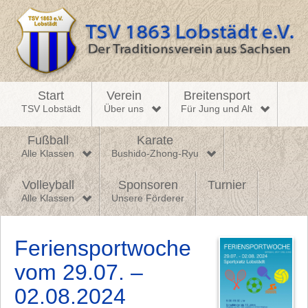
Start
Verein
Breitensport
TSV Lobstädt
Über uns
Für Jung und Alt
Fußball
Karate
Alle Klassen
Bushido-Zhong-Ryu
Volleyball
Sponsoren
Turnier
Alle Klassen
Unsere Förderer
Feriensportwoche
vom 29.07. –
02.08.2024