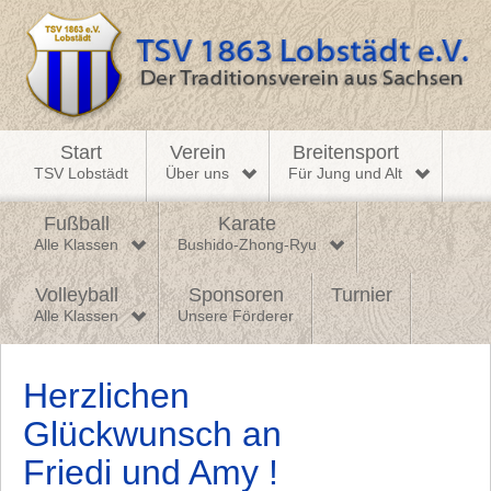
Start
Verein
Breitensport
TSV Lobstädt
Über uns
Für Jung und Alt
Fußball
Karate
Alle Klassen
Bushido-Zhong-Ryu
Volleyball
Sponsoren
Turnier
Alle Klassen
Unsere Förderer
Herzlichen
Glückwunsch an
Friedi und Amy !