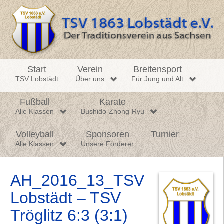
Start
Verein
Breitensport
TSV Lobstädt
Über uns
Für Jung und Alt
Fußball
Karate
Alle Klassen
Bushido-Zhong-Ryu
Volleyball
Sponsoren
Turnier
Alle Klassen
Unsere Förderer
AH_2016_13_TSV
Lobstädt – TSV
Tröglitz 6:3 (3:1)