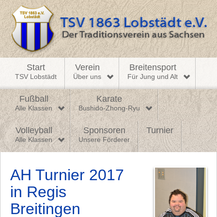
Start
Verein
Breitensport
TSV Lobstädt
Über uns
Für Jung und Alt
Fußball
Karate
Alle Klassen
Bushido-Zhong-Ryu
Volleyball
Sponsoren
Turnier
Alle Klassen
Unsere Förderer
AH Turnier 2017
in Regis
Breitingen