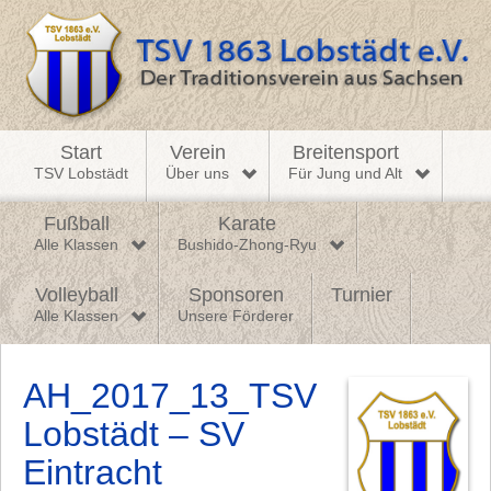
Start
Verein
Breitensport
TSV Lobstädt
Über uns
Für Jung und Alt
Fußball
Karate
Alle Klassen
Bushido-Zhong-Ryu
Volleyball
Sponsoren
Turnier
Alle Klassen
Unsere Förderer
AH_2017_13_TSV
Lobstädt – SV
Eintracht