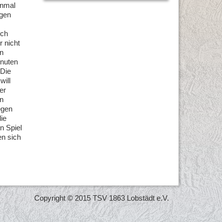
inmal
egen
ich
 nicht
nn
inuten
 Die
will
er
rn
egen
ie
n Spiel
en sich
Copyright © 2015 TSV 1863 Lobstädt e.V.