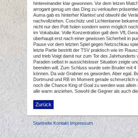
hintereinander klar gewonnen. Vor dem letzen Matc
arrogant genug um das Ding zu verkaufen präsentiert
Auma gab es hinterher Klartext und obwohl die Verä
nachvollziehen. Coschütz und Lichtentanne bekamen 
nicht nur den Pott holen sondern wenn möglich noch
im Vokabular. Volle Konzentration galt dem VfL Ger
überhaupt erst nach einer gewissen Sicherheit in p
Pause vor dem letzten Spiel gegen Netzschkau spielt
letzte Partie bestritt der TSV praktisch wie im Raus
und trieb Voigt damit nur zum Tor des Jahrhunderts v
Paraden selbst in aussichtsloser Situation zeigte und
beenden will. Zum Schluss wurde sein Bruder mit 4 T
können. Da wär Grabner es geworden. Aber egal. Beim
Dortmund und RB im Moment gerade schmerzlich verz
noch die Chance King of Goal zu werden was allein s
alle warm anziehen. Sowohl die Gegner als auch di
Zurück
Startseite
Kontakt
Impressum