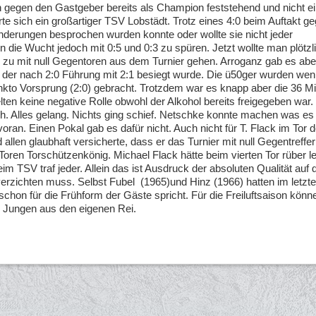
h gegen den Gastgeber bereits als Champion feststehend und nicht e
e sich ein großartiger TSV Lobstädt. Trotz eines 4:0 beim Auftakt g
nderungen besprochen wurden konnte oder wollte sie nicht jeder
die Wucht jedoch mit 0:5 und 0:3 zu spüren. Jetzt wollte man plötzl
 zu mit null Gegentoren aus dem Turnier gehen. Arroganz gab es aber
a der nach 2:0 Führung mit 2:1 besiegt wurde. Die ü50ger wurden we
unkto Vorsprung (2:0) gebracht. Trotzdem war es knapp aber die 36 M
en keine negative Rolle obwohl der Alkohol bereits freigegeben war.
ch. Alles gelang. Nichts ging schief. Netschke konnte machen was es 
oran. Einen Pokal gab es dafür nicht. Auch nicht für T. Flack im Tor d
 allen glaubhaft versicherte, dass er das Turnier mit null Gegentreffe
oren Torschützenkönig. Michael Flack hätte beim vierten Tor rüber l
 TSV traf jeder. Allein das ist Ausdruck der absoluten Qualität auf d
ichten muss. Selbst Fubel (1965)und Hinz (1966) hatten im letzte
chon für die Frühform der Gäste spricht. Für die Freiluftsaison könn
e Jungen aus den eigenen Rei.