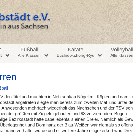
t
Fußball
Karate
Volleybal
t
Alle Klassen
Bushido-Zhong-Ryu
Alle Klasse
erren
ball
V den Titel und machten in Netzschkau Nägel mit Köpfen und damit 
obstädt angetreten siegte man bereits zum zweiten Mal und unter 
alle Anwesenden mehrfach wiederholt das Nachsehen und der TSV sch
eben der größten mit Ziegeln gebauten und 98 verzierenden Bögen
ge Bezirksstadt hatte dabei ebenfalls einen Dreier. Nämlich als Ge
e Überlegenheit und Dominanz der Blau-Weißen war niemals so offensi
lmann verhaftet wurde und elf weitere Jahre eingekerkert war. Drei 