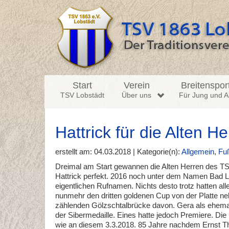
Start
Verein
Breitenspor
TSV Lobstädt
Über uns
Für Jung und Al
Hattrick für die Alten H
erstellt am: 04.03.2018 | Kategorie(n):
Allgemein
,
Fuß
Dreimal am Start gewannen die Alten Herren des TS
Hattrick perfekt. 2016 noch unter dem Namen Bad L
eigentlichen Rufnamen. Nichts desto trotz hatten 
nunmehr den dritten goldenen Cup von der Platte n
zählenden Gölzschtalbrücke davon. Gera als ehemali
der Sibermedaille. Eines hatte jedoch Premiere. Di
wie an diesem 3.3.2018. 85 Jahre nachdem Ernst Thä