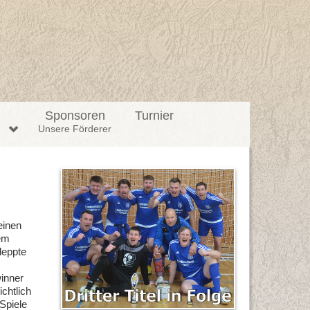
l
Sponsoren
Turnier
n
Unsere Förderer
einen
dem
leppte
winner
chtlich
Spiele