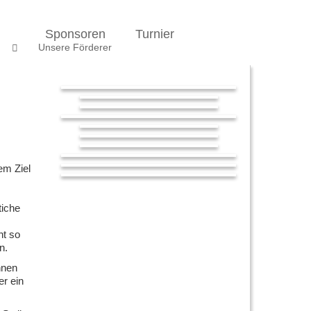
l
Sponsoren
Turnier
n
Unsere Förderer
em Ziel
tiche
ht so
n.
nnen
er ein