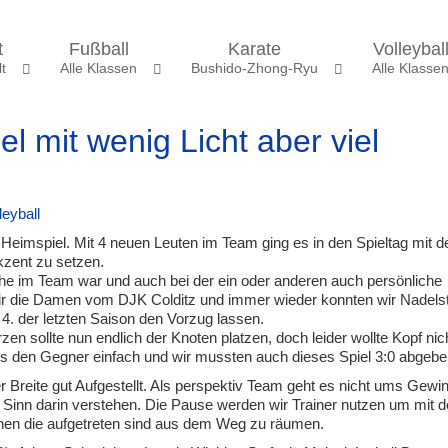
t
Fußball
Karate
Volleybal
t
Alle Klassen
Bushido-Zhong-Ryu
Alle Klasse
el mit wenig Licht aber viel
leyball
Heimspiel. Mit 4 neuen Leuten im Team ging es in den Spieltag mit d
kzent zu setzen.
ruhe im Team war und auch bei der ein oder anderen auch persönliche
 wir die Damen vom DJK Colditz und immer wieder konnten wir Nadels
4. der letzten Saison den Vorzug lassen.
n sollte nun endlich der Knoten platzen, doch leider wollte Kopf nic
 es den Gegner einfach und wir mussten auch dieses Spiel 3:0 abgebe
r Breite gut Aufgestellt. Als perspektiv Team geht es nicht ums Gewi
n Sinn darin verstehen. Die Pause werden wir Trainer nutzen um mit d
hen die aufgetreten sind aus dem Weg zu räumen.