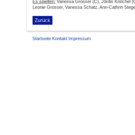
Es spielten:
Vanessa Grosser (C), Jördis Knöchel (C),
Leonie Grosser, Vanessa Schatz, Ann-Cathrin Steg
Zurück
Startseite
Kontakt
Impressum