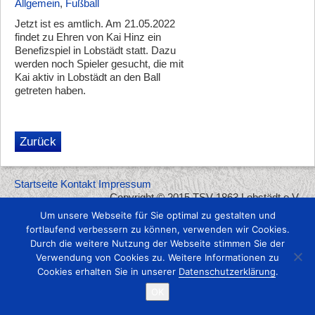
Allgemein
,
Fußball
Jetzt ist es amtlich. Am 21.05.2022
findet zu Ehren von Kai Hinz ein
Benefizspiel in Lobstädt statt. Dazu
werden noch Spieler gesucht, die mit
Kai aktiv in Lobstädt an den Ball
getreten haben.
Zurück
Startseite
Kontakt
Impressum
Copyright © 2015 TSV 1863 Lobstädt e.V.
Um unsere Webseite für Sie optimal zu gestalten und
fortlaufend verbessern zu können, verwenden wir Cookies.
Durch die weitere Nutzung der Webseite stimmen Sie der
Verwendung von Cookies zu. Weitere Informationen zu
Cookies erhalten Sie in unserer
Datenschutzerklärung
.
OK