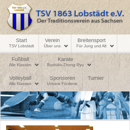
Start
Verein
Breitensport
TSV Lobstädt
Über uns
Für Jung und Alt
Fußball
Karate
Alle Klassen
Bushido-Zhong-Ryu
Volleyball
Sponsoren
Turnier
Alle Klassen
Unsere Förderer