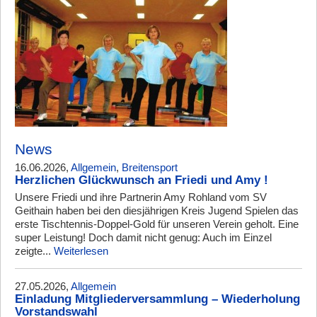
News
16.06.2026,
Allgemein
,
Breitensport
Herzlichen Glückwunsch an Friedi und Amy !
Unsere Friedi und ihre Partnerin Amy Rohland vom SV
Geithain haben bei den diesjährigen Kreis Jugend Spielen das
erste Tischtennis-Doppel-Gold für unseren Verein geholt. Eine
super Leistung! Doch damit nicht genug: Auch im Einzel
zeigte...
Weiterlesen
27.05.2026,
Allgemein
Einladung Mitgliederversammlung – Wiederholung
Vorstandswahl