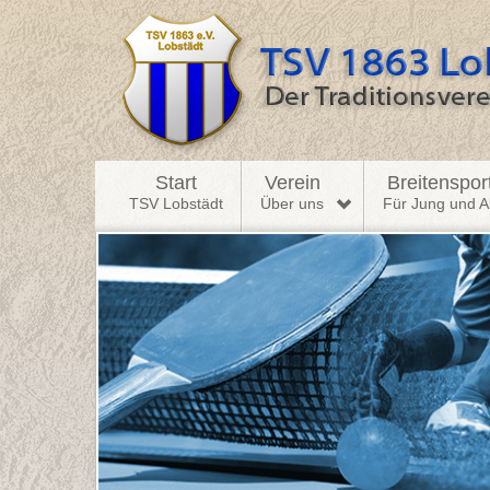
Start
Verein
Breitenspor
TSV Lobstädt
Über uns
Für Jung und Al