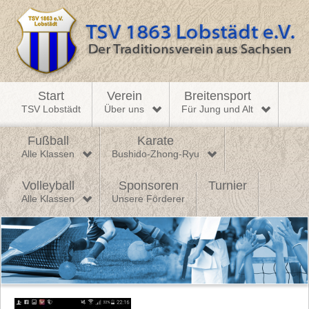
Start
Verein
Breitensport
TSV Lobstädt
Über uns
Für Jung und Alt
Fußball
Karate
Alle Klassen
Bushido-Zhong-Ryu
Volleyball
Sponsoren
Turnier
Alle Klassen
Unsere Förderer